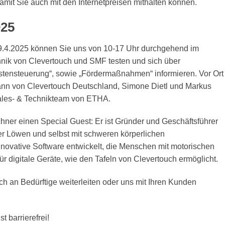
mit Sie auch mit den Internetpreisen mithalten können.
025
 9.4.2025 können Sie uns von 10-17 Uhr durchgehend im
ik von Clevertouch und SMF testen und sich über
estensteuerung“, sowie „Fördermaßnahmen“ informieren. Vor Ort
nn von Clevertouch Deutschland, Simone Dietl und Markus
ales- & Technikteam von ETHA.
ner einen Special Guest: Er ist Gründer und Geschäftsführer
er Löwen und selbst mit schweren körperlichen
nnovative Software entwickelt, die Menschen mit motorischen
 digitale Geräte, wie den Tafeln von Clevertouch ermöglicht.
h an Bedürftige weiterleiten oder uns mit Ihren Kunden
 barrierefrei!