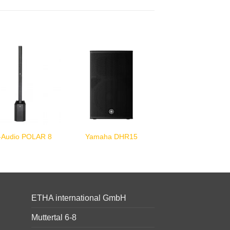
-Audio POLAR 8
Yamaha DHR15
ETHA international GmbH
Muttertal 6-8