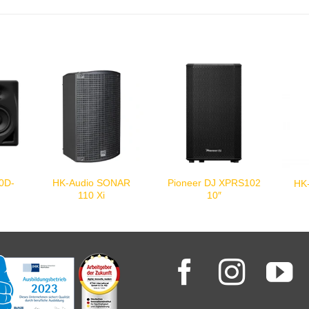
0D-
HK-Audio SONAR
Pioneer DJ XPRS102
HK
110 Xi
10″