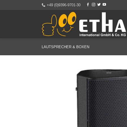
Zum
+49 (0)9396-9701-30
Inhalt
springen
LAUTSPRECHER & BOXEN