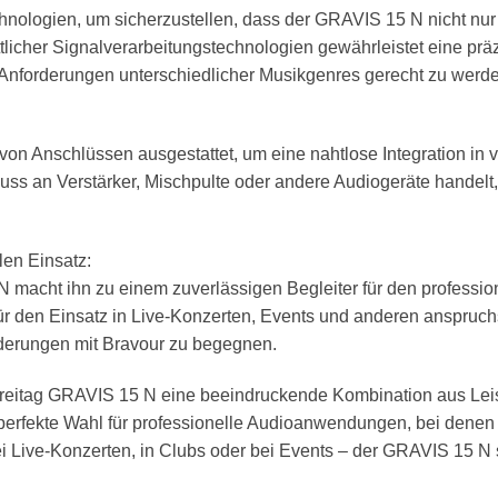
echnologien, um sicherzustellen, dass der GRAVIS 15 N nicht nur 
ittlicher Signalverarbeitungstechnologien gewährleistet eine p
Anforderungen unterschiedlicher Musikgenres gerecht zu werde
l von Anschlüssen ausgestattet, um eine nahtlose Integration 
ss an Verstärker, Mischpulte oder andere Audiogeräte handelt, d
len Einsatz:
acht ihn zu einem zuverlässigen Begleiter für den professione
 für den Einsatz in Live-Konzerten, Events und anderen ansp
derungen mit Bravour zu begegnen.
eitag GRAVIS 15 N eine beeindruckende Kombination aus Leist
 perfekte Wahl für professionelle Audioanwendungen, bei denen e
ei Live-Konzerten, in Clubs oder bei Events – der GRAVIS 15 N 