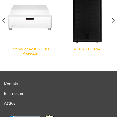
Optoma ZK420UST DLP
RCF ART 932-A
Projector
Kontakt
Impressum
AGBs