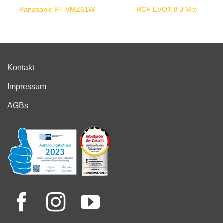
Panasonic PT-VMZ61W
RCF EVOX 8 J Mix
Kontakt
Impressum
AGBs