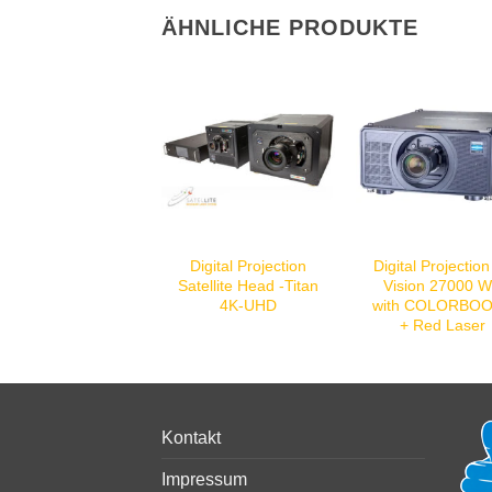
ÄHNLICHE PRODUKTE
Digital Projection
Digital Projectio
Satellite Head -Titan
Vision 27000 
4K-UHD
with COLORBO
+ Red Laser
Kontakt
Impressum