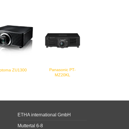
Panasonic PT-
ptoma ZU1300
MZ20KL
ETHA international GmbH
Muttertal 6-8