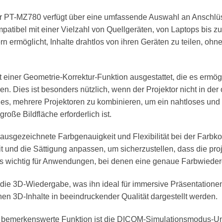
 PT-MZ780 verfügt über eine umfassende Auswahl an Anschlüs
atibel mit einer Vielzahl von Quellgeräten, von Laptops bis zu
rn ermöglicht, Inhalte drahtlos von ihren Geräten zu teilen, oh
it einer Geometrie-Korrektur-Funktion ausgestattet, die es ermög
. Dies ist besonders nützlich, wenn der Projektor nicht in der 
es, mehrere Projektoren zu kombinieren, um ein nahtloses und gr
ße Bildfläche erforderlich ist.
usgezeichnete Farbgenauigkeit und Flexibilität bei der Farbko
t und die Sättigung anpassen, um sicherzustellen, dass die proji
rs wichtig für Anwendungen, bei denen eine genaue Farbwiederga
t die 3D-Wiedergabe, was ihn ideal für immersive Präsentatio
nen 3D-Inhalte in beeindruckender Qualität dargestellt werden.
 bemerkenswerte Funktion ist die DICOM-Simulationsmodus-Unter