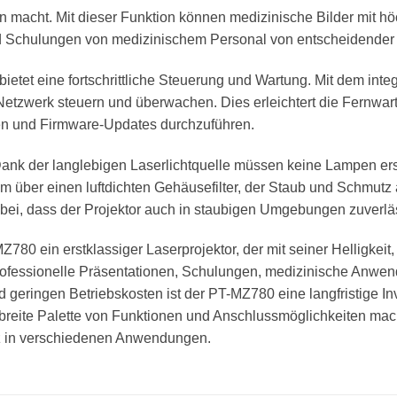
macht. Mit dieser Funktion können medizinische Bilder mit hö
nd Schulungen von medizinischem Personal von entscheidender 
etet eine fortschrittliche Steuerung und Wartung. Mit dem int
etzwerk steuern und überwachen. Dies erleichtert die Fernwart
en und Firmware-Updates durchzuführen.
ank der langlebigen Laserlichtquelle müssen keine Lampen ers
dem über einen luftdichten Gehäusefilter, der Staub und Schmut
u bei, dass der Projektor auch in staubigen Umgebungen zuverläss
 ein erstklassiger Laserprojektor, der mit seiner Helligkeit, Bi
ür professionelle Präsentationen, Schulungen, medizinische Anw
geringen Betriebskosten ist der PT-MZ780 eine langfristige Inve
breite Palette von Funktionen und Anschlussmöglichkeiten mach
tz in verschiedenen Anwendungen.