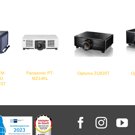
n M-
Panasonic PT-
Optoma ZU820T
O
WU
MZ14KL
OST