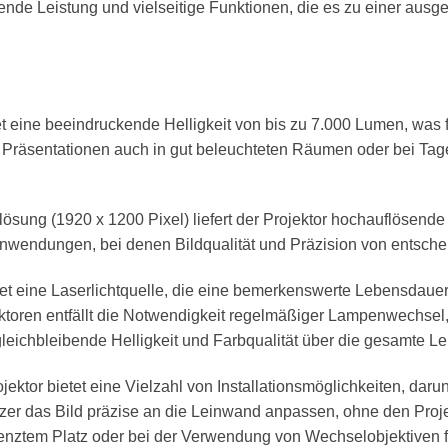
nde Leistung und vielseitige Funktionen, die es zu einer ausg
eine beeindruckende Helligkeit von bis zu 7.000 Lumen, was fü
, Präsentationen auch in gut beleuchteten Räumen oder bei Tage
ung (1920 x 1200 Pixel) liefert der Projektor hochauflösende Bi
r Anwendungen, bei denen Bildqualität und Präzision von entsch
eine Laserlichtquelle, die eine bemerkenswerte Lebensdauer v
oren entfällt die Notwendigkeit regelmäßiger Lampenwechsel, 
 gleichbleibende Helligkeit und Farbqualität über die gesamte L
jektor bietet eine Vielzahl von Installationsmöglichkeiten, dar
tzer das Bild präzise an die Leinwand anpassen, ohne den Pro
grenztem Platz oder bei der Verwendung von Wechselobjektiven