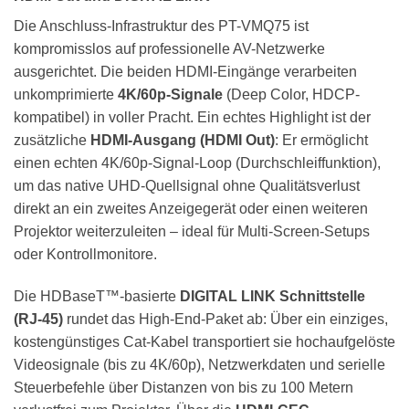
Die Anschluss-Infrastruktur des PT-VMQ75 ist
kompromisslos auf professionelle AV-Netzwerke
ausgerichtet. Die beiden HDMI-Eingänge verarbeiten
unkomprimierte
4K/60p-Signale
(Deep Color, HDCP-
kompatibel) in voller Pracht. Ein echtes Highlight ist der
zusätzliche
HDMI-Ausgang (HDMI Out)
: Er ermöglicht
einen echten 4K/60p-Signal-Loop (Durchschleiffunktion),
um das native UHD-Quellsignal ohne Qualitätsverlust
direkt an ein zweites Anzeigegerät oder einen weiteren
Projektor weiterzuleiten – ideal für Multi-Screen-Setups
oder Kontrollmonitore.
Die HDBaseT™-basierte
DIGITAL LINK Schnittstelle
(RJ-45)
rundet das High-End-Paket ab: Über ein einziges,
kostengünstiges Cat-Kabel transportiert sie hochaufgelöste
Videosignale (bis zu 4K/60p), Netzwerkdaten und serielle
Steuerbefehle über Distanzen von bis zu 100 Metern