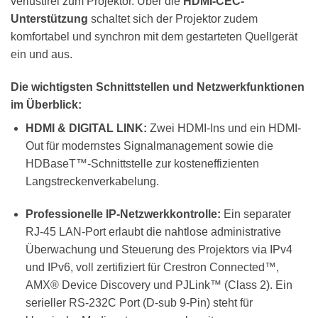
verlustfrei zum Projektor. Über die
HDMI-CEC-
Unterstützung
schaltet sich der Projektor zudem
komfortabel und synchron mit dem gestarteten Quellgerät
ein und aus.
Die wichtigsten Schnittstellen und Netzwerkfunktionen
im Überblick:
HDMI & DIGITAL LINK:
Zwei HDMI-Ins und ein HDMI-
Out für modernstes Signalmanagement sowie die
HDBaseT™-Schnittstelle zur kosteneffizienten
Langstreckenverkabelung.
Professionelle IP-Netzwerkkontrolle:
Ein separater
RJ-45 LAN-Port erlaubt die nahtlose administrative
Überwachung und Steuerung des Projektors via IPv4
und IPv6, voll zertifiziert für Crestron Connected™,
AMX® Device Discovery und PJLink™ (Class 2). Ein
serieller RS-232C Port (D-sub 9-Pin) steht für