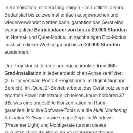
In Kombination mit dem langlebigen Eco-Luftfilter, der im
Bedarfsfall bis zu zweimal einfach ausgewaschen und
wiederverwendet werden kann, garantiert das Gerät eine
wartungsfreie
Betriebsdauer von bis zu 20.000 Stunden
im Normal- und Quiet-Modus. Im nachhaltigen Eco-Modus
lässt sich dieser Wert sogar auf bis zu
24.000 Stunden
ausdehnen.
Der Projektor ist für eine uneingeschränkte,
freie 360-
Grad-Installation
in jeder erdenklichen Achse zertifiziert
(z. B. für vertikale Portrait-Projektionen im Digital-Signage-
Bereich). Im „Quiet 2“-Betrieb arbeitet das Gerät trotz seiner
enormen Power mit erstaunlich leisen, kaum hörbaren
27
dB
, was eine ungestörte Konzentration im Raum
garantiert. Intuitive Software-Tools wie die
Multi Monitoring
& Control Software
sowie smarte Apps für Windows
(Presenter Light) und Mobilgeräte runden dieses
zukunftssichere 4K-Premium-Paket im formschönen